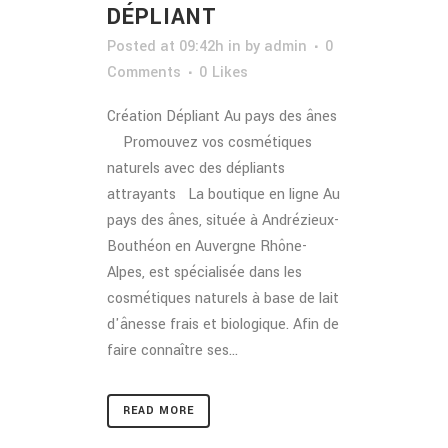
DÉPLIANT
Posted at 09:42h
in
by
admin
0
Comments
0
Likes
Création Dépliant Au pays des ânes
Promouvez vos cosmétiques
naturels avec des dépliants
attrayants La boutique en ligne Au
pays des ânes, située à Andrézieux-
Bouthéon en Auvergne Rhône-
Alpes, est spécialisée dans les
cosmétiques naturels à base de lait
d'ânesse frais et biologique. Afin de
faire connaître ses...
READ MORE