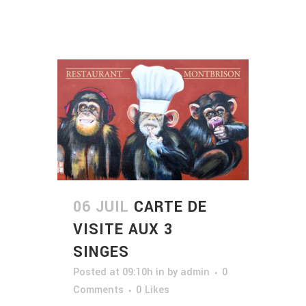
06 JUIL
CARTE DE
VISITE AUX 3
SINGES
Posted at 09:10h
in
by
admin
0
Comments
0
Likes