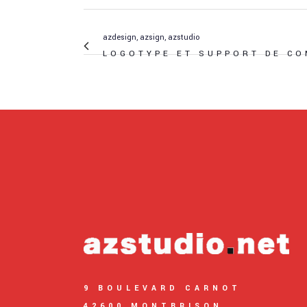
azdesign, azsign, azstudio
LOGOTYPE ET SUPPORT DE CO
9 BOULEVARD CARNOT
42600 MONTBRISON