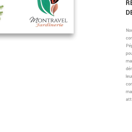
R
D
No
con
Pép
pou
mar
dém
leu
co
mar
att