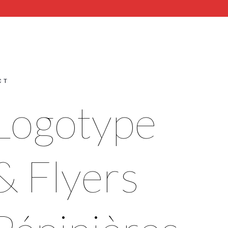
CT
Logotype
& Flyers