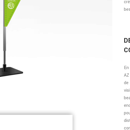
cré
bes
D
C
En 
AZ 
de 
vis
bea
en
pou
dis
com