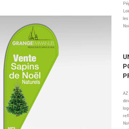
Pép
Loi
les
Noë
U
P
P
AZ 
dir
log
ref
Not