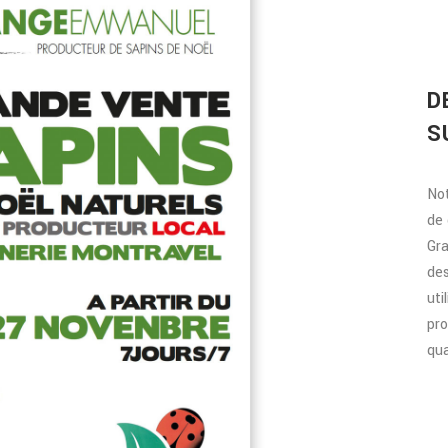
D
S
Not
de 
Gra
des
uti
pr
qua