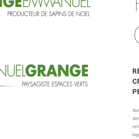
R
C
P
No
dem
ref
log